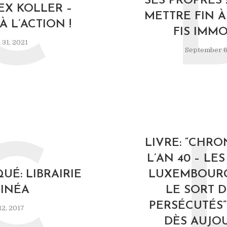
C
SES PROPRES 
LEX KOLLER –
METTRE FIN À
À L’ACTION !
FIS IMMO
31, 2021
September 6
LIVRE: “CHRO
C
L’AN 40 – LE
É: LIBRAIRIE
LUXEMBOURG
INÉA
LE SORT D
PERSÉCUTÉS”
2, 2017
DÈS AUJOU