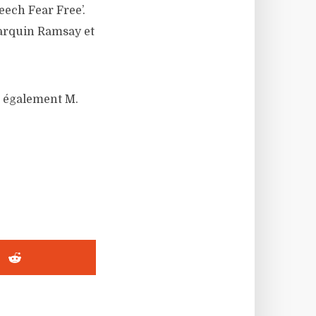
eech Fear Free’.
Tarquin Ramsay et
ra également M.