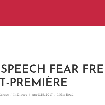
 SPEECH FEAR FRE
T-PREMIÈRE
Krieps
In
Divers
April 28, 2017
1 Min Read