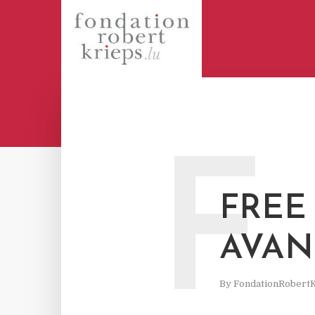
F
FREE
AVAN
By
FondationRobert