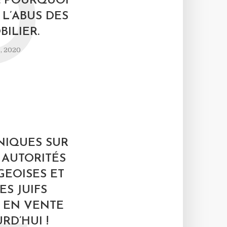
D
: POURQUOI
 L’ABUS DES
BILIER.
, 2020
NIQUES SUR
L
S AUTORITÉS
EOISES ET
ES JUIFS
 EN VENTE
RD’HUI !