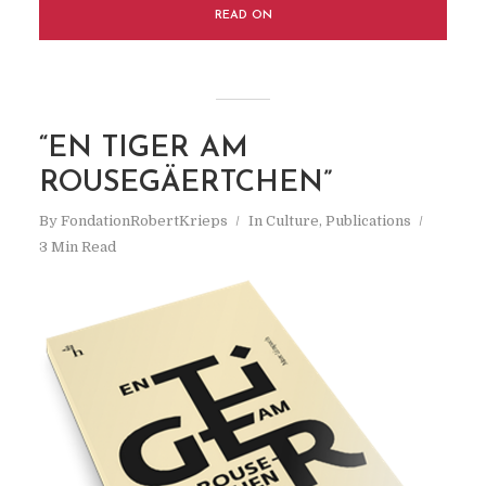
READ ON
“EN TIGER AM
ROUSEGÄERTCHEN”
By
FondationRobertKrieps
In
Culture
,
Publications
3 Min Read