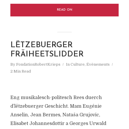
READ ON
LËTZEBUERGER
FRÄIHEETSLIDDER
By
FondationRobertKrieps
In
Culture
,
Évènements
2 Min Read
Eng musikalesch-politesch Rees duerch
d’lëtzebuerger Geschicht. Mam Eugénie
Anselin, Jean Bermes, Nataša Grujovic,
Elisabet Johannesdottir a Georges Urwald