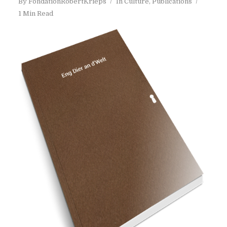
By
FondationRobertKrieps
In
Culture
,
Publications
1 Min Read