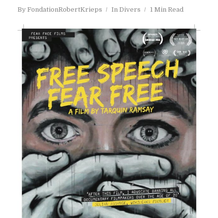
By
FondationRobertKrieps
In
Divers
1 Min Read